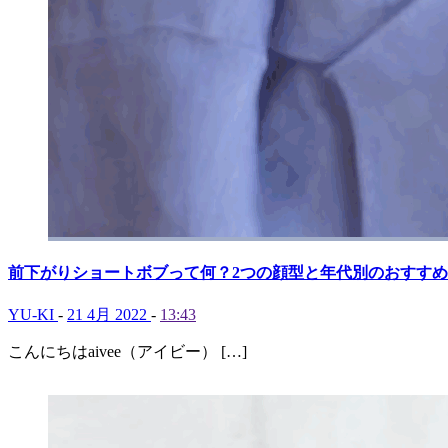
前下がりショートボブって何？2つの顔型と年代別のおすす
YU-KI
-
21 4月 2022
-
13:43
こんにちはaivee（アイビー） […]