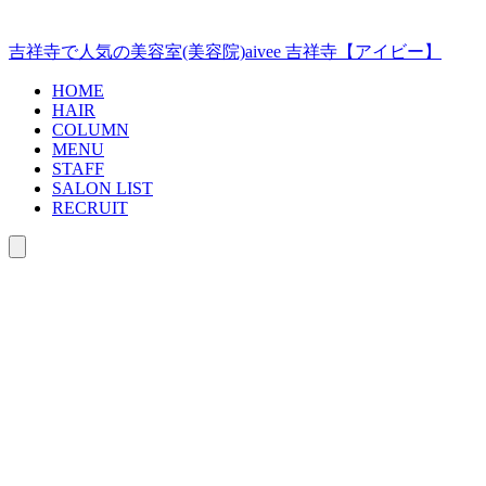
コ
ン
吉祥寺で人気の美容室(美容院)aivee 吉祥寺【アイビー】
テ
ン
HOME
ツ
HAIR
COLUMN
へ
MENU
ス
STAFF
キ
SALON LIST
ッ
RECRUIT
プ