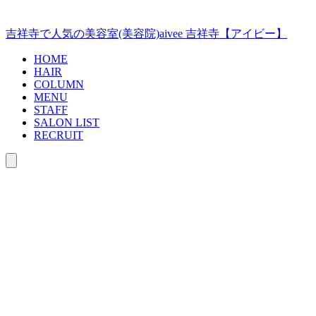
コ
ン
吉祥寺で人気の美容室(美容院)aivee 吉祥寺【アイビー】
テ
ン
HOME
ツ
HAIR
COLUMN
へ
MENU
ス
STAFF
キ
SALON LIST
ッ
RECRUIT
プ