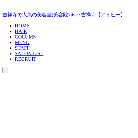
コ
ン
吉祥寺で人気の美容室(美容院)aivee 吉祥寺【アイビー】
テ
ン
HOME
ツ
HAIR
COLUMN
へ
MENU
ス
STAFF
キ
SALON LIST
ッ
RECRUIT
プ