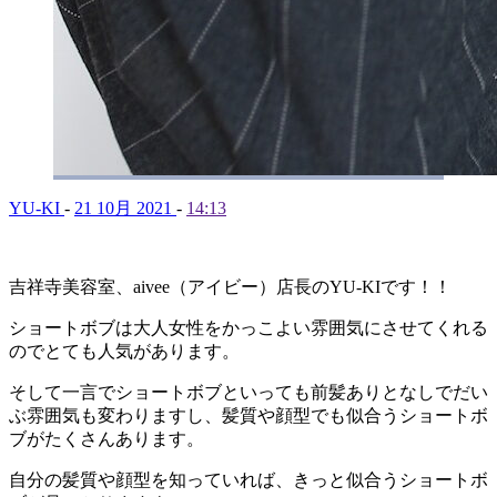
YU-KI
-
21 10月 2021
-
14:13
吉祥寺美容室、
aivee
（アイビー）店長の
YU-KI
です！！
ショートボブは大人女性をかっこよい雰囲気にさせてくれる
のでとても人気があります。
そして一言でショートボブといっても前髪ありとなしでだい
ぶ雰囲気も変わりますし、髪質や顔型でも似合うショートボ
ブがたくさんあります。
自分の髪質や顔型を知っていれば、きっと似合うショートボ