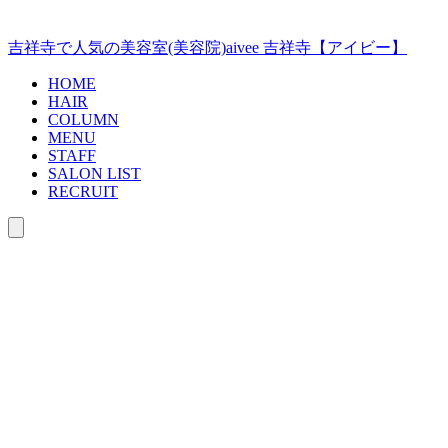
コ
ン
吉祥寺で人気の美容室(美容院)aivee 吉祥寺【アイビー】
テ
ン
HOME
ツ
HAIR
COLUMN
へ
MENU
ス
STAFF
キ
SALON LIST
ッ
RECRUIT
プ