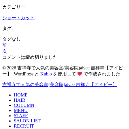
カテゴリー:
ショートカット
タグ:
タグなし
前
次
コメントは締め切りました
© 2026 吉祥寺で人気の美容室(美容院)aivee 吉祥寺【アイビ
ー】. WordPress と
Kubio
を使用して
で作成されました
吉祥寺で人気の美容室(美容院)aivee 吉祥寺【アイビー】
HOME
HAIR
COLUMN
MENU
STAFF
SALON LIST
RECRUIT