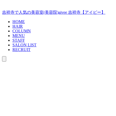
コ
ン
吉祥寺で人気の美容室(美容院)aivee 吉祥寺【アイビー】
テ
ン
HOME
ツ
HAIR
COLUMN
へ
MENU
ス
STAFF
キ
SALON LIST
ッ
RECRUIT
プ