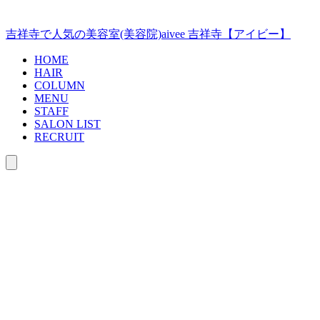
コ
ン
吉祥寺で人気の美容室(美容院)aivee 吉祥寺【アイビー】
テ
ン
HOME
ツ
HAIR
COLUMN
へ
MENU
ス
STAFF
キ
SALON LIST
ッ
RECRUIT
プ