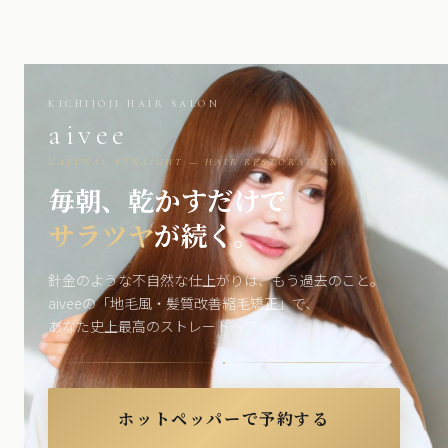
KICHIJOJI HAIR SALON
aivee
NATURAL STRAIGHT — HAIR RESTORATION
毎朝、乾かすだけで
サラツヤ
が続く。
針金のような不自然な仕上がりは、もう過去のこと。
aiveeの「地毛風・髪質改善縮毛矯正」で、
あなた史上最高のストレートヘアへ。
ホットペッパーで予約する