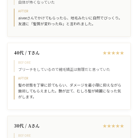
自体が怖くなっていた
AFTER
aiveeさんでかけてもらったら、地毛みたいに自然でびっくり。
友達に「髪質が変わったね」と言われました。
40代 / Tさん
★
★
★
★
★
BEFORE
ブリーチをしているので縮毛矯正は無理だと思っていた
AFTER
髪の状態を丁寧に診てもらい、ダメージを最小限に抑えながら
施術してもらえました。艶が出て、むしろ髪が綺麗になった気
がします。
30代 / Aさん
★
★
★
★
★
BEFORE