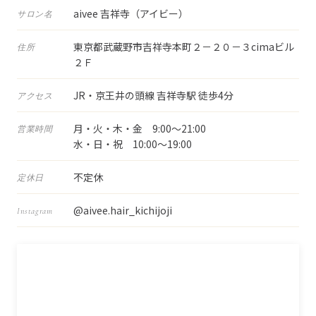
aivee 吉祥寺（アイビー）
サロン名
東京都武蔵野市吉祥寺本町２－２０－３cimaビル
住所
２Ｆ
JR・京王井の頭線 吉祥寺駅 徒歩4分
アクセス
月・火・木・金 9:00〜21:00
営業時間
水・日・祝 10:00〜19:00
不定休
定休日
@aivee.hair_kichijoji
Instagram