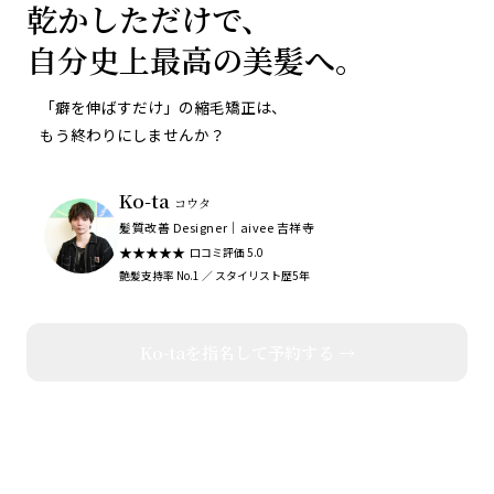
乾かしただけで、
自分史上最高の美髪へ。
「癖を伸ばすだけ」の縮毛矯正は、
もう終わりにしませんか？
Ko-ta
コウタ
髪質改善 Designer｜aivee 吉祥寺
★★★★★
口コミ評価 5.0
艶髪支持率 No.1 ／ スタイリスト歴5年
Ko-taを指名して予約する →
Ko-taを指名して予約する
PROFILE
スタイリスト紹介